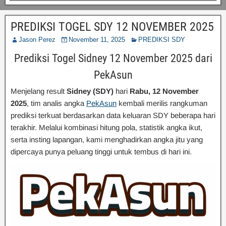
PREDIKSI TOGEL SDY 12 NOVEMBER 2025
Jason Perez
November 11, 2025
PREDIKSI SDY
Prediksi Togel Sidney 12 November 2025 dari
PekAsun
Menjelang result
Sidney (SDY)
hari
Rabu, 12 November
2025
, tim analis angka
PekAsun
kembali merilis rangkuman
prediksi terkuat berdasarkan data keluaran SDY beberapa hari
terakhir. Melalui kombinasi hitung pola, statistik angka ikut,
serta insting lapangan, kami menghadirkan angka jitu yang
dipercaya punya peluang tinggi untuk tembus di hari ini.