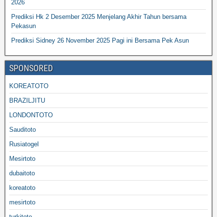
2026
Prediksi Hk 2 Desember 2025 Menjelang Akhir Tahun bersama
Pekasun
Prediksi Sidney 26 November 2025 Pagi ini Bersama Pek Asun
SPONSORED
KOREATOTO
BRAZILJITU
LONDONTOTO
Sauditoto
Rusiatogel
Mesirtoto
dubaitoto
koreatoto
mesirtoto
turkitoto