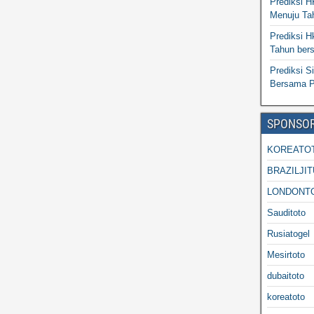
Prediksi 
Menuju Ta
Prediksi H
Tahun ber
Prediksi S
Bersama P
SPONSO
KOREATO
BRAZILJIT
LONDONT
Sauditoto
Rusiatogel
Mesirtoto
dubaitoto
koreatoto