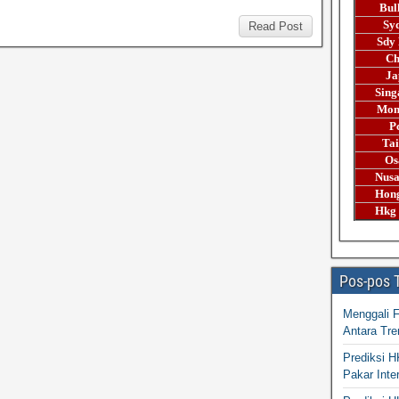
Read Post
Pos-pos 
Menggali F
Antara Tr
Prediksi H
Pakar Inte