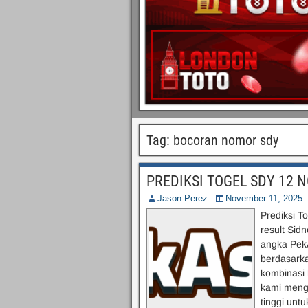
Tag:
bocoran nomor sdy
PREDIKSI TOGEL SDY 12 
Jason Perez
November 11, 2025
Prediksi T
result Sid
angka PekA
berdasarka
kombinasi h
kami mengh
tinggi unt