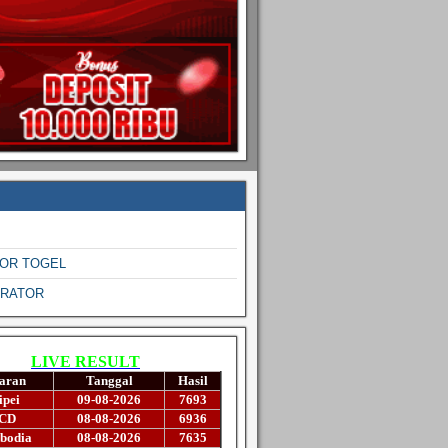
OR TOGEL
ERATOR