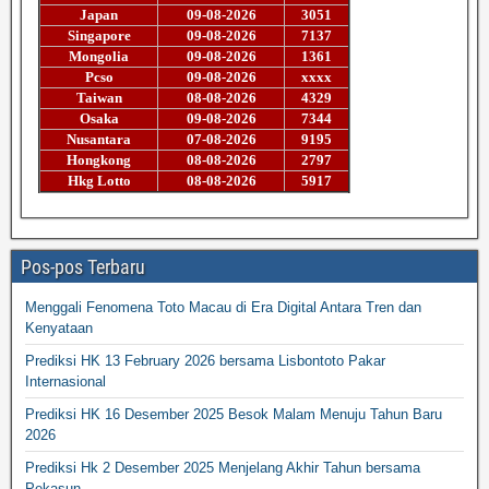
Pos-pos Terbaru
Menggali Fenomena Toto Macau di Era Digital Antara Tren dan
Kenyataan
Prediksi HK 13 February 2026 bersama Lisbontoto Pakar
Internasional
Prediksi HK 16 Desember 2025 Besok Malam Menuju Tahun Baru
2026
Prediksi Hk 2 Desember 2025 Menjelang Akhir Tahun bersama
Pekasun