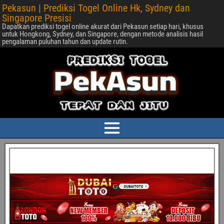
Pekasun | Prediksi Togel Online Hk, Sydney dan
Singapore Presisi
Dapatkan prediksi togel online akurat dari Pekasun setiap hari, khusus
untuk Hongkong, Sydney, dan Singapore, dengan metode analisis hasil
pengalaman puluhan tahun dan update rutin.