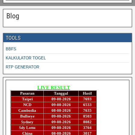
Blog
TOOLS
BBFS
KALKULATOR TOGEL
RTP GENERATOR