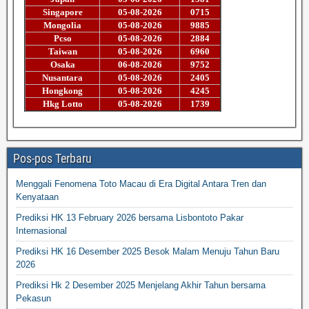
Pos-pos Terbaru
Menggali Fenomena Toto Macau di Era Digital Antara Tren dan
Kenyataan
Prediksi HK 13 February 2026 bersama Lisbontoto Pakar
Internasional
Prediksi HK 16 Desember 2025 Besok Malam Menuju Tahun Baru
2026
Prediksi Hk 2 Desember 2025 Menjelang Akhir Tahun bersama
Pekasun