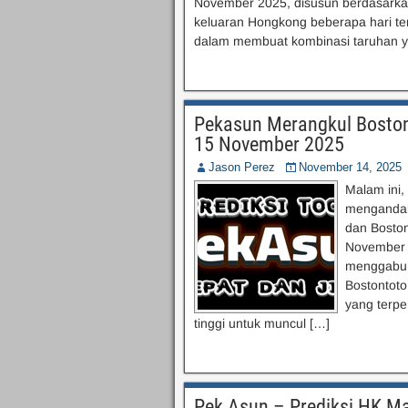
November 2025, disusun berdasarkan 
keluaran Hongkong beberapa hari tera
dalam membuat kombinasi taruhan yan
Pekasun Merangkul Bostont
15 November 2025
Jason Perez
November 14, 2025
Malam ini,
mengandalk
dan Boston
November 2
menggabun
Bostontoto
yang terpe
tinggi untuk muncul […]
Pek Asun – Prediksi HK M