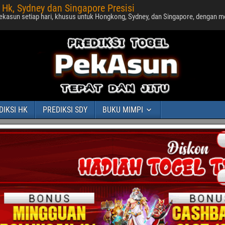
 Hk, Sydney dan Singapore Presisi
 Pekasun setiap hari, khusus untuk Hongkong, Sydney, dan Singapore, dengan m
DIKSI HK
PREDIKSI SDY
BUKU MIMPI