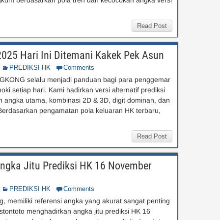
Read Post
025 Hari Ini Ditemani Kakek Pek Asun
PREDIKSI HK
Comments
GKONG selalu menjadi panduan bagi para penggemar
 setiap hari. Kami hadirkan versi alternatif prediksi
n angka utama, kombinasi 2D & 3D, digit dominan, dan
Berdasarkan pengamatan pola keluaran HK terbaru,
Read Post
ngka Jitu Prediksi HK 16 November
PREDIKSI HK
Comments
 memiliki referensi angka yang akurat sangat penting
stontoto menghadirkan angka jitu prediksi HK 16