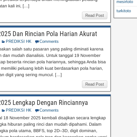
mesirtoto
 kali ini, […]
turkitoto
Read Post
025 Dan Rincian Pola Harian Akurat
PREDIKSI HK
Comments
kan salah satu pasaran yang paling diminati karena
en dan mudah dianalisis. Untuk tanggal 19 November
ap beserta rincian pola hariannya, sehingga Anda bisa
miliki peluang lebih kuat berdasarkan pola harian,
n digit yang sering muncul. […]
Read Post
2025 Lengkap Dengan Rinciannya
PREDIKSI HK
Comments
al 18 November 2025 kembali disajikan secara lengkap
gka hiburan paling rinci dan mudah dipahami. Dalam
gka pola utama, BBFS, top 2D–3D, digit dominan,
ngkum berdasarkan pola tren dan kecocokan angka versi