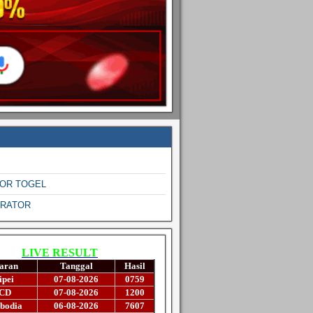
OR TOGEL
ERATOR