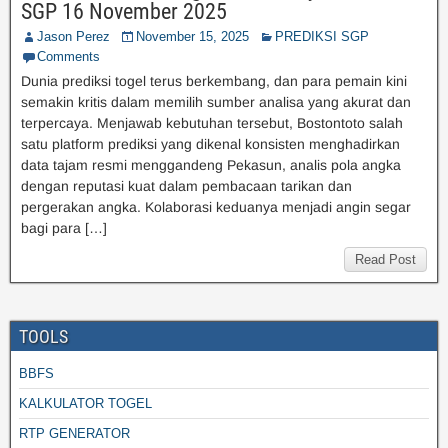
SGP 16 November 2025
Jason Perez
November 15, 2025
PREDIKSI SGP
Comments
Dunia prediksi togel terus berkembang, dan para pemain kini
semakin kritis dalam memilih sumber analisa yang akurat dan
terpercaya. Menjawab kebutuhan tersebut, Bostontoto salah
satu platform prediksi yang dikenal konsisten menghadirkan
data tajam resmi menggandeng Pekasun, analis pola angka
dengan reputasi kuat dalam pembacaan tarikan dan
pergerakan angka. Kolaborasi keduanya menjadi angin segar
bagi para […]
Read Post
TOOLS
BBFS
KALKULATOR TOGEL
RTP GENERATOR