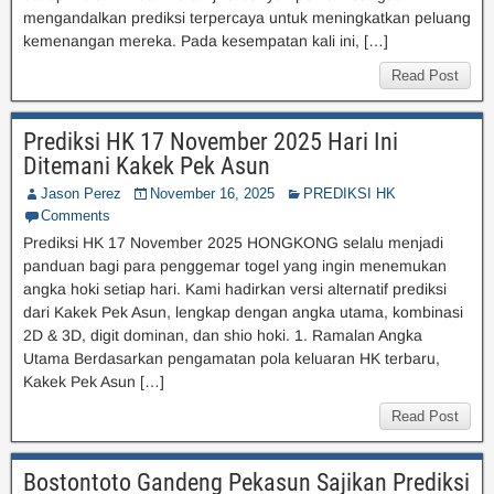
mengandalkan prediksi terpercaya untuk meningkatkan peluang
kemenangan mereka. Pada kesempatan kali ini, […]
Read Post
Prediksi HK 17 November 2025 Hari Ini
Ditemani Kakek Pek Asun
Jason Perez
November 16, 2025
PREDIKSI HK
Comments
Prediksi HK 17 November 2025 HONGKONG selalu menjadi
panduan bagi para penggemar togel yang ingin menemukan
angka hoki setiap hari. Kami hadirkan versi alternatif prediksi
dari Kakek Pek Asun, lengkap dengan angka utama, kombinasi
2D & 3D, digit dominan, dan shio hoki. 1. Ramalan Angka
Utama Berdasarkan pengamatan pola keluaran HK terbaru,
Kakek Pek Asun […]
Read Post
Bostontoto Gandeng Pekasun Sajikan Prediksi