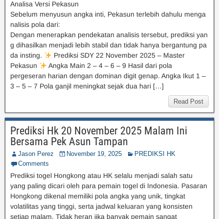
Analisa Versi Pekasun
Sebelum menyusun angka inti, Pekasun terlebih dahulu menga
nalisis pola dari:
Dengan menerapkan pendekatan analisis tersebut, prediksi yan
g dihasilkan menjadi lebih stabil dan tidak hanya bergantung pa
da insting.
Prediksi SDY 22 November 2025 – Master
Pekasun
Angka Main 2 – 4 – 6 – 9 Hasil dari pola
pergeseran harian dengan dominan digit genap. Angka Ikut 1 –
3 – 5 – 7 Pola ganjil meningkat sejak dua hari […]
Read Post
Prediksi Hk 20 November 2025 Malam Ini
Bersama Pek Asun Tampan
Jason Perez
November 19, 2025
PREDIKSI HK
Comments
Prediksi togel Hongkong atau HK selalu menjadi salah satu
yang paling dicari oleh para pemain togel di Indonesia. Pasaran
Hongkong dikenal memiliki pola angka yang unik, tingkat
volatilitas yang tinggi, serta jadwal keluaran yang konsisten
setiap malam. Tidak heran jika banyak pemain sangat